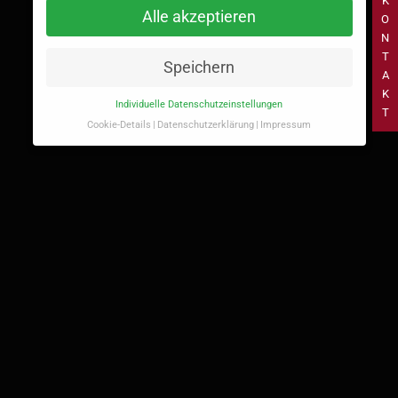
K
Alle akzeptieren
O
N
T
Speichern
A
K
Individuelle Datenschutzeinstellungen
T
Cookie-Details
Datenschutzerklärung
Impressum
Datenschutzeinstellungen
Hier finden Sie eine Übersicht über alle verwendeten
Cookies. Sie können Ihre Einwilligung zu ganzen
Kategorien geben oder sich weitere Informationen
anzeigen lassen und so nur bestimmte Cookies
auswählen.
Alle akzeptieren
Speichern
Zurück
Essenziell (1)
Essenzielle Cookies ermöglichen grundlegende Funktionen
und sind für die einwandfreie Funktion der Website