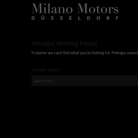
Whoops! Nothing Found
It seems we can’t find what you’re looking for. Perhaps searc
Try new search